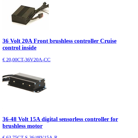
36 Volt 20A Front brushless controller Cruise
control inside
€ 20,00
CT-36V20A-CC
36-48 Volt 15A digital sensorless controller for
brushless motor
€ 63,75
CT-S-36/48V15A-R