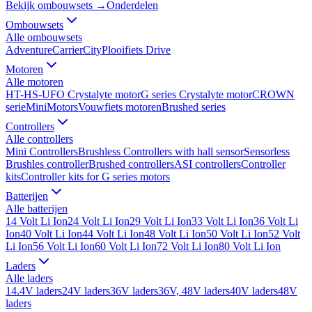
Bekijk ombouwsets →
Onderdelen
Ombouwsets
Alle
ombouwsets
Adventure
Carrier
City
Plooifiets Drive
Motoren
Alle
motoren
HT-HS-UFO Crystalyte motor
G series Crystalyte motor
CROWN
serie
MiniMotors
Vouwfiets motoren
Brushed series
Controllers
Alle
controllers
Mini Controllers
Brushless Controllers with hall sensor
Sensorless
Brushles controller
Brushed controllers
ASI controllers
Controller
kits
Controller kits for G series motors
Batterijen
Alle
batterijen
14 Volt Li Ion
24 Volt Li Ion
29 Volt Li Ion
33 Volt Li Ion
36 Volt Li
Ion
40 Volt Li Ion
44 Volt Li Ion
48 Volt Li Ion
50 Volt Li Ion
52 Volt
Li Ion
56 Volt Li Ion
60 Volt Li Ion
72 Volt Li Ion
80 Volt Li Ion
Laders
Alle
laders
14.4V laders
24V laders
36V laders
36V, 48V laders
40V laders
48V
laders