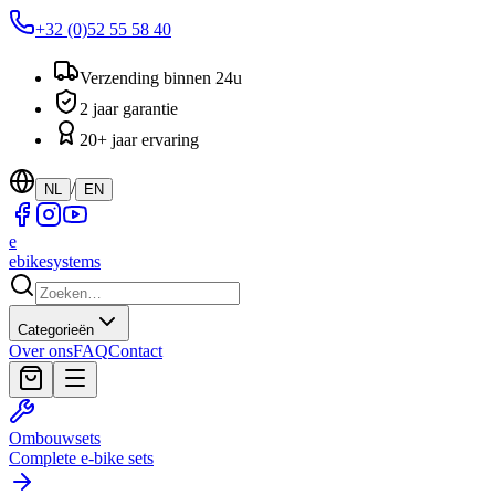
+32 (0)52 55 58 40
Verzending binnen 24u
2 jaar garantie
20+ jaar ervaring
/
NL
EN
e
ebike
systems
Categorieën
Over ons
FAQ
Contact
Ombouwsets
Complete e-bike sets