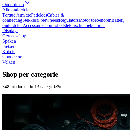
Onderdelen
Alle
onderdelen
Torque Arm etc
Pedelecs
Cables &
connecting
Stekkers
Freewheels
Regulators
Motor toebehoren
Batterij
onderdelen
Accessoires controller
Elektrische toebehoren
Displays
Gereedschap
Spaken
Fietsen
Kabels
Connectors
Velgen
Shop per categorie
348
producten in
13
categorieën