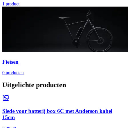
1
product
Fietsen
0
producten
Uitgelichte producten
Slede voor batterij box 6C met Anderson kabel
15cm