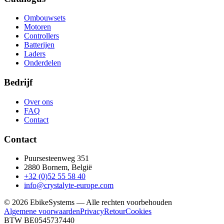
Ombouwsets
Motoren
Controllers
Batterijen
Laders
Onderdelen
Bedrijf
Over ons
FAQ
Contact
Contact
Puursesteenweg 351
2880 Bornem, België
+32 (0)52 55 58 40
info@crystalyte-europe.com
©
2026
EbikeSystems — Alle rechten voorbehouden
Algemene voorwaarden
Privacy
Retour
Cookies
BTW BE0545737440