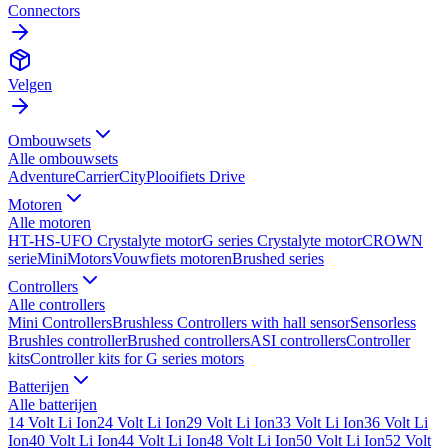
Connectors
Velgen
Ombouwsets
Alle
ombouwsets
Adventure
Carrier
City
Plooifiets Drive
Motoren
Alle
motoren
HT-HS-UFO Crystalyte motor
G series Crystalyte motor
CROWN
serie
MiniMotors
Vouwfiets motoren
Brushed series
Controllers
Alle
controllers
Mini Controllers
Brushless Controllers with hall sensor
Sensorless
Brushles controller
Brushed controllers
ASI controllers
Controller
kits
Controller kits for G series motors
Batterijen
Alle
batterijen
14 Volt Li Ion
24 Volt Li Ion
29 Volt Li Ion
33 Volt Li Ion
36 Volt Li
Ion
40 Volt Li Ion
44 Volt Li Ion
48 Volt Li Ion
50 Volt Li Ion
52 Volt