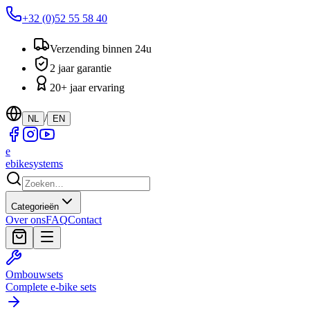
+32 (0)52 55 58 40
Verzending binnen 24u
2 jaar garantie
20+ jaar ervaring
/
NL
EN
e
ebike
systems
Categorieën
Over ons
FAQ
Contact
Ombouwsets
Complete e-bike sets