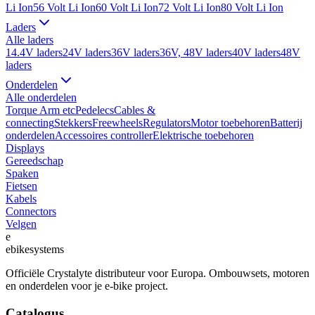
Li Ion
56 Volt Li Ion
60 Volt Li Ion
72 Volt Li Ion
80 Volt Li Ion
Laders
Alle
laders
14.4V laders
24V laders
36V laders
36V, 48V laders
40V laders
48V
laders
Onderdelen
Alle
onderdelen
Torque Arm etc
Pedelecs
Cables &
connecting
Stekkers
Freewheels
Regulators
Motor toebehoren
Batterij
onderdelen
Accessoires controller
Elektrische toebehoren
Displays
Gereedschap
Spaken
Fietsen
Kabels
Connectors
Velgen
e
ebike
systems
Officiële Crystalyte distributeur voor Europa. Ombouwsets, motoren
en onderdelen voor je e-bike project.
Catalogus