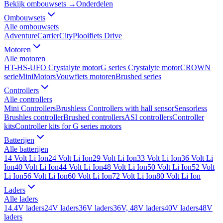
Bekijk ombouwsets →
Onderdelen
Ombouwsets
Alle
ombouwsets
Adventure
Carrier
City
Plooifiets Drive
Motoren
Alle
motoren
HT-HS-UFO Crystalyte motor
G series Crystalyte motor
CROWN
serie
MiniMotors
Vouwfiets motoren
Brushed series
Controllers
Alle
controllers
Mini Controllers
Brushless Controllers with hall sensor
Sensorless
Brushles controller
Brushed controllers
ASI controllers
Controller
kits
Controller kits for G series motors
Batterijen
Alle
batterijen
14 Volt Li Ion
24 Volt Li Ion
29 Volt Li Ion
33 Volt Li Ion
36 Volt Li
Ion
40 Volt Li Ion
44 Volt Li Ion
48 Volt Li Ion
50 Volt Li Ion
52 Volt
Li Ion
56 Volt Li Ion
60 Volt Li Ion
72 Volt Li Ion
80 Volt Li Ion
Laders
Alle
laders
14.4V laders
24V laders
36V laders
36V, 48V laders
40V laders
48V
laders