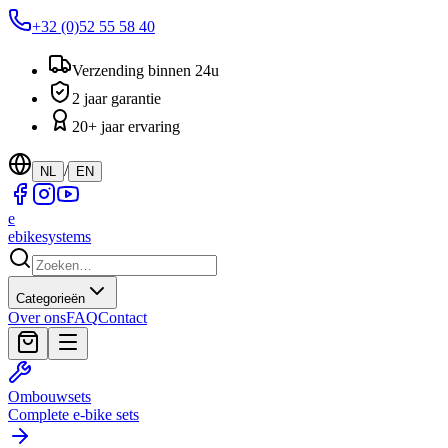
+32 (0)52 55 58 40
Verzending binnen 24u
2 jaar garantie
20+ jaar ervaring
/
NL
EN
e
ebike
systems
Categorieën
Over ons
FAQ
Contact
Ombouwsets
Complete e-bike sets