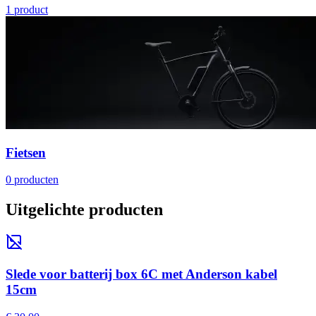
1
product
Fietsen
0
producten
Uitgelichte producten
Slede voor batterij box 6C met Anderson kabel
15cm