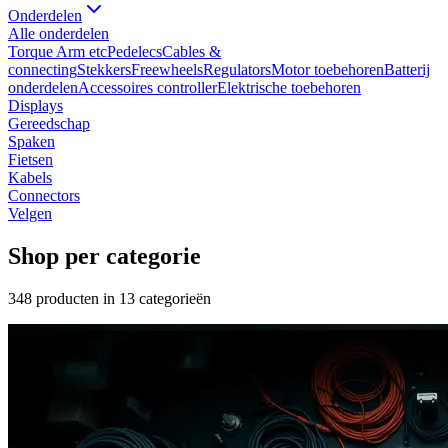
Onderdelen
Alle
onderdelen
Torque Arm etc
Pedelecs
Cables &
connecting
Stekkers
Freewheels
Regulators
Motor toebehoren
Batterij
onderdelen
Accessoires controller
Elektrische toebehoren
Displays
Gereedschap
Spaken
Fietsen
Kabels
Connectors
Velgen
Shop per categorie
348
producten in
13
categorieën