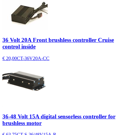
36 Volt 20A Front brushless controller Cruise
control inside
€ 20,00
CT-36V20A-CC
36-48 Volt 15A digital sensorless controller for
brushless motor
€ 63,75
CT-S-36/48V15A-R