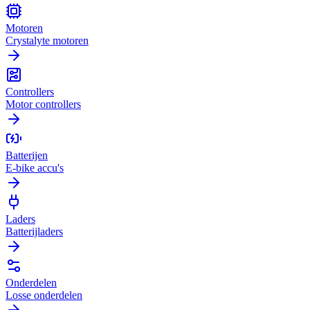
Motoren
Crystalyte motoren
Controllers
Motor controllers
Batterijen
E-bike accu's
Laders
Batterijladers
Onderdelen
Losse onderdelen