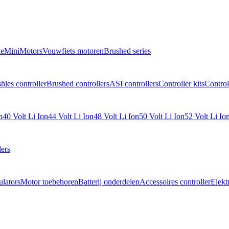
e
MiniMotors
Vouwfiets motoren
Brushed series
hles controller
Brushed controllers
ASI controllers
Controller kits
Control
n
40 Volt Li Ion
44 Volt Li Ion
48 Volt Li Ion
50 Volt Li Ion
52 Volt Li Io
ers
lators
Motor toebehoren
Batterij onderdelen
Accessoires controller
Elekt