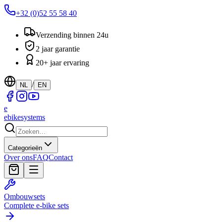
+32 (0)52 55 58 40
Verzending binnen 24u
2 jaar garantie
20+ jaar ervaring
/
NL
EN
e
ebike
systems
Categorieën
Over ons
FAQ
Contact
Ombouwsets
Complete e-bike sets