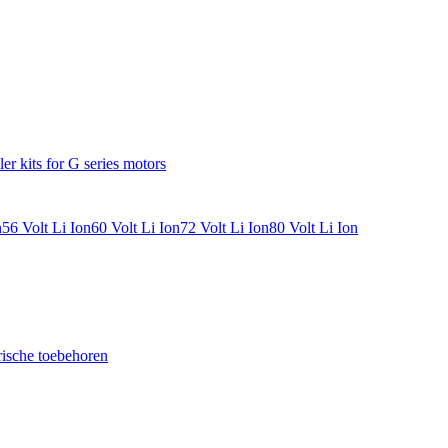
ler kits for G series motors
n
56 Volt Li Ion
60 Volt Li Ion
72 Volt Li Ion
80 Volt Li Ion
rische toebehoren