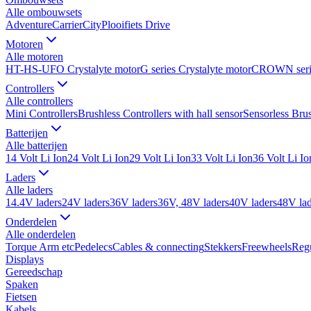
Alle
ombouwsets
Adventure
Carrier
City
Plooifiets Drive
Motoren
Alle
motoren
HT-HS-UFO Crystalyte motor
G series Crystalyte motor
CROWN seri
Controllers
Alle
controllers
Mini Controllers
Brushless Controllers with hall sensor
Sensorless Brus
Batterijen
Alle
batterijen
14 Volt Li Ion
24 Volt Li Ion
29 Volt Li Ion
33 Volt Li Ion
36 Volt Li Io
Laders
Alle
laders
14.4V laders
24V laders
36V laders
36V, 48V laders
40V laders
48V lad
Onderdelen
Alle
onderdelen
Torque Arm etc
Pedelecs
Cables & connecting
Stekkers
Freewheels
Regu
Displays
Gereedschap
Spaken
Fietsen
Kabels