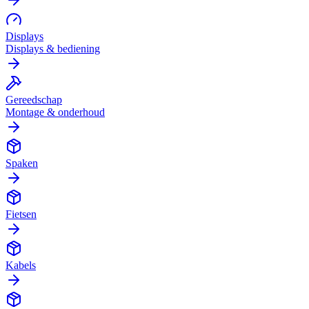
Displays
Displays & bediening
Gereedschap
Montage & onderhoud
Spaken
Fietsen
Kabels