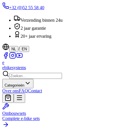
+32 (0)52 55 58 40
Verzending binnen 24u
2 jaar garantie
20+ jaar ervaring
/
NL
EN
e
ebike
systems
Categorieën
Over ons
FAQ
Contact
Ombouwsets
Complete e-bike sets