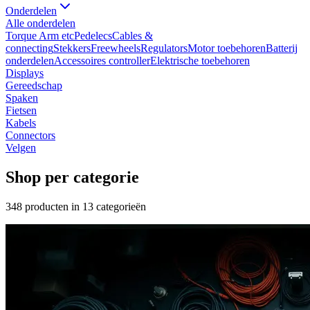
Onderdelen
Alle
onderdelen
Torque Arm etc
Pedelecs
Cables &
connecting
Stekkers
Freewheels
Regulators
Motor toebehoren
Batterij
onderdelen
Accessoires controller
Elektrische toebehoren
Displays
Gereedschap
Spaken
Fietsen
Kabels
Connectors
Velgen
Shop per categorie
348
producten in
13
categorieën