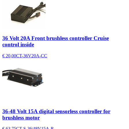
36 Volt 20A Front brushless controller Cruise
control inside
€ 20,00
CT-36V20A-CC
36-48 Volt 15A digital sensorless controller for
brushless motor
€ 63,75
CT-S-36/48V15A-R