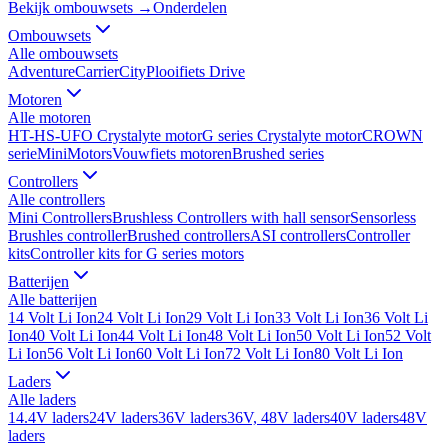
Bekijk ombouwsets →
Onderdelen
Ombouwsets
Alle
ombouwsets
Adventure
Carrier
City
Plooifiets Drive
Motoren
Alle
motoren
HT-HS-UFO Crystalyte motor
G series Crystalyte motor
CROWN
serie
MiniMotors
Vouwfiets motoren
Brushed series
Controllers
Alle
controllers
Mini Controllers
Brushless Controllers with hall sensor
Sensorless
Brushles controller
Brushed controllers
ASI controllers
Controller
kits
Controller kits for G series motors
Batterijen
Alle
batterijen
14 Volt Li Ion
24 Volt Li Ion
29 Volt Li Ion
33 Volt Li Ion
36 Volt Li
Ion
40 Volt Li Ion
44 Volt Li Ion
48 Volt Li Ion
50 Volt Li Ion
52 Volt
Li Ion
56 Volt Li Ion
60 Volt Li Ion
72 Volt Li Ion
80 Volt Li Ion
Laders
Alle
laders
14.4V laders
24V laders
36V laders
36V, 48V laders
40V laders
48V
laders