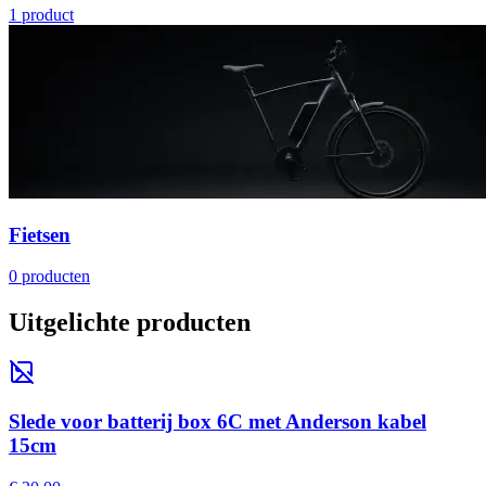
1
product
Fietsen
0
producten
Uitgelichte producten
Slede voor batterij box 6C met Anderson kabel
15cm