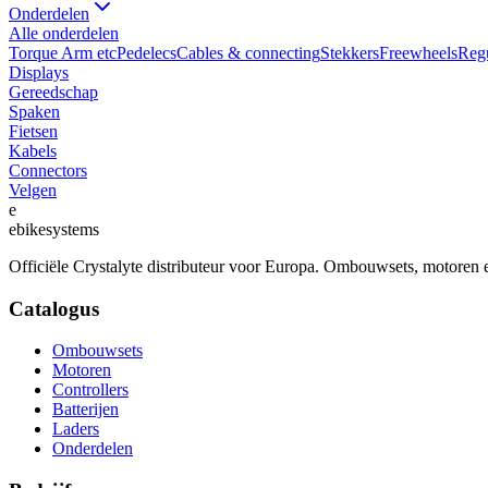
Onderdelen
Alle
onderdelen
Torque Arm etc
Pedelecs
Cables & connecting
Stekkers
Freewheels
Regu
Displays
Gereedschap
Spaken
Fietsen
Kabels
Connectors
Velgen
e
ebike
systems
Officiële Crystalyte distributeur voor Europa. Ombouwsets, motoren e
Catalogus
Ombouwsets
Motoren
Controllers
Batterijen
Laders
Onderdelen