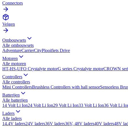
Connectors
Velgen
Ombouwsets
Alle
ombouwsets
Adventure
Carrier
City
Plooifiets Drive
Motoren
Alle
motoren
HT-HS-UFO Crystalyte motor
G series Crystalyte motor
CROWN seri
Controllers
Alle
controllers
Mini Controllers
Brushless Controllers with hall sensor
Sensorless Brus
Batterijen
Alle
batterijen
14 Volt Li Ion
24 Volt Li Ion
29 Volt Li Ion
33 Volt Li Ion
36 Volt Li Io
Laders
Alle
laders
14.4V laders
24V laders
36V laders
36V, 48V laders
40V laders
48V lad