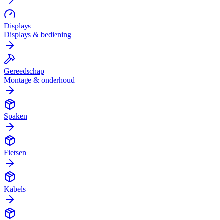
Displays
Displays & bediening
Gereedschap
Montage & onderhoud
Spaken
Fietsen
Kabels