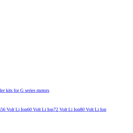
ler kits for G series motors
n
56 Volt Li Ion
60 Volt Li Ion
72 Volt Li Ion
80 Volt Li Ion