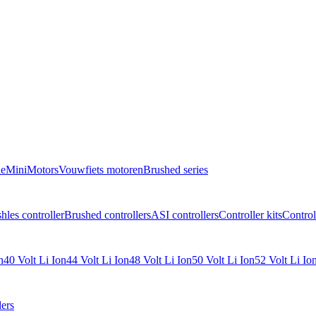
e
MiniMotors
Vouwfiets motoren
Brushed series
hles controller
Brushed controllers
ASI controllers
Controller kits
Control
n
40 Volt Li Ion
44 Volt Li Ion
48 Volt Li Ion
50 Volt Li Ion
52 Volt Li Io
ers