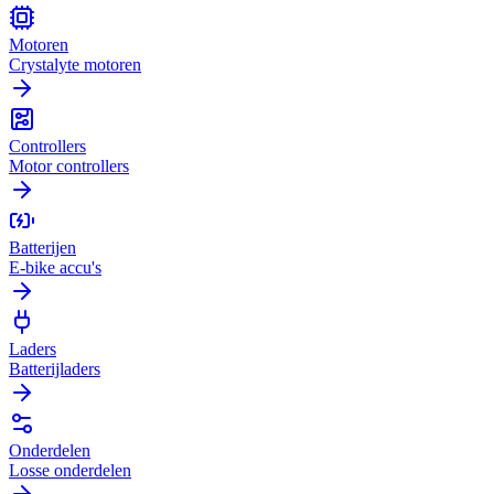
Motoren
Crystalyte motoren
Controllers
Motor controllers
Batterijen
E-bike accu's
Laders
Batterijladers
Onderdelen
Losse onderdelen