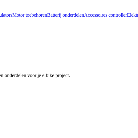
lators
Motor toebehoren
Batterij onderdelen
Accessoires controller
Elekt
n onderdelen voor je e-bike project.