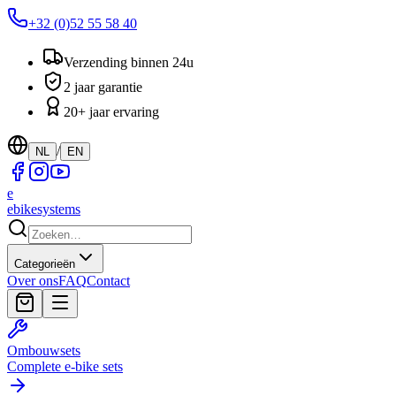
+32 (0)52 55 58 40
Verzending binnen 24u
2 jaar garantie
20+ jaar ervaring
/
NL
EN
e
ebike
systems
Categorieën
Over ons
FAQ
Contact
Ombouwsets
Complete e-bike sets