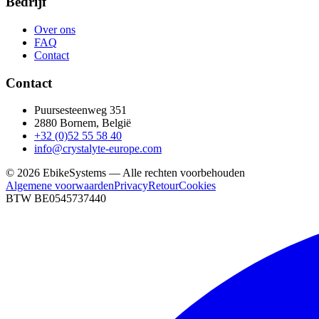
Bedrijf
Over ons
FAQ
Contact
Contact
Puursesteenweg 351
2880 Bornem, België
+32 (0)52 55 58 40
info@crystalyte-europe.com
©
2026
EbikeSystems — Alle rechten voorbehouden
Algemene voorwaarden
Privacy
Retour
Cookies
BTW BE0545737440