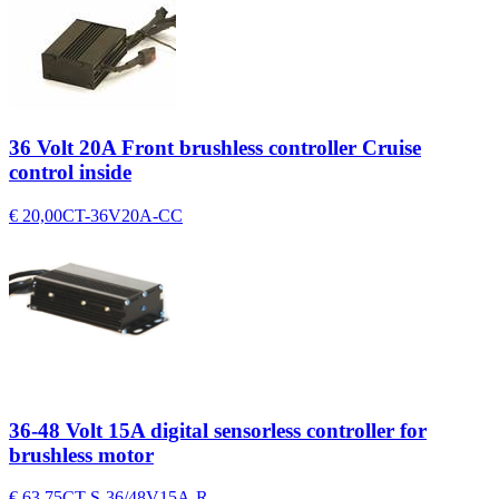
36 Volt 20A Front brushless controller Cruise
control inside
€ 20,00
CT-36V20A-CC
36-48 Volt 15A digital sensorless controller for
brushless motor
€ 63,75
CT-S-36/48V15A-R