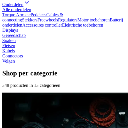
Onderdelen
Alle
onderdelen
Torque Arm etc
Pedelecs
Cables &
connecting
Stekkers
Freewheels
Regulators
Motor toebehoren
Batterij
onderdelen
Accessoires controller
Elektrische toebehoren
Displays
Gereedschap
Spaken
Fietsen
Kabels
Connectors
Velgen
Shop per categorie
348
producten in
13
categorieën