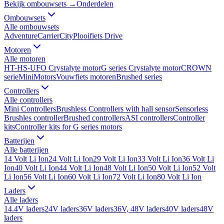
Bekijk ombouwsets →
Onderdelen
Ombouwsets
Alle
ombouwsets
Adventure
Carrier
City
Plooifiets Drive
Motoren
Alle
motoren
HT-HS-UFO Crystalyte motor
G series Crystalyte motor
CROWN
serie
MiniMotors
Vouwfiets motoren
Brushed series
Controllers
Alle
controllers
Mini Controllers
Brushless Controllers with hall sensor
Sensorless
Brushles controller
Brushed controllers
ASI controllers
Controller
kits
Controller kits for G series motors
Batterijen
Alle
batterijen
14 Volt Li Ion
24 Volt Li Ion
29 Volt Li Ion
33 Volt Li Ion
36 Volt Li
Ion
40 Volt Li Ion
44 Volt Li Ion
48 Volt Li Ion
50 Volt Li Ion
52 Volt
Li Ion
56 Volt Li Ion
60 Volt Li Ion
72 Volt Li Ion
80 Volt Li Ion
Laders
Alle
laders
14.4V laders
24V laders
36V laders
36V, 48V laders
40V laders
48V
laders