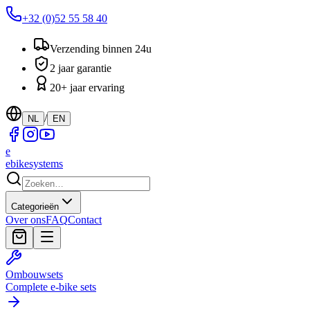
+32 (0)52 55 58 40
Verzending binnen 24u
2 jaar garantie
20+ jaar ervaring
/
NL
EN
e
ebike
systems
Categorieën
Over ons
FAQ
Contact
Ombouwsets
Complete e-bike sets