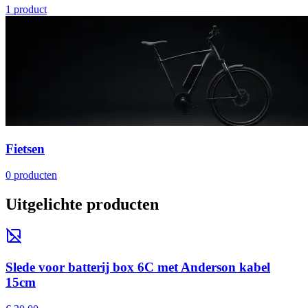
1
product
Fietsen
0
producten
Uitgelichte producten
Slede voor batterij box 6C met Anderson kabel
15cm