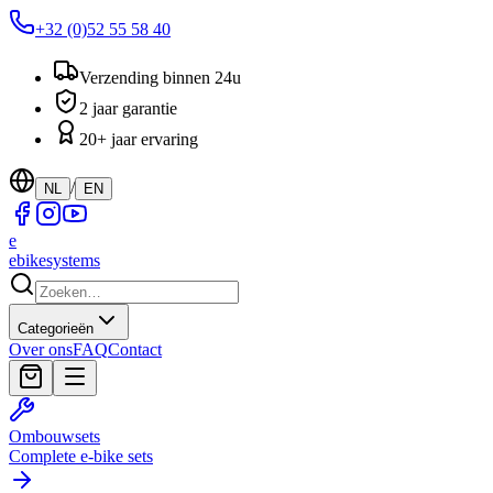
+32 (0)52 55 58 40
Verzending binnen 24u
2 jaar garantie
20+ jaar ervaring
/
NL
EN
e
ebike
systems
Categorieën
Over ons
FAQ
Contact
Ombouwsets
Complete e-bike sets