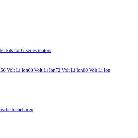
ler kits for G series motors
n
56 Volt Li Ion
60 Volt Li Ion
72 Volt Li Ion
80 Volt Li Ion
rische toebehoren