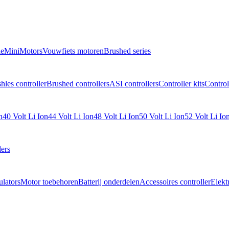
e
MiniMotors
Vouwfiets motoren
Brushed series
hles controller
Brushed controllers
ASI controllers
Controller kits
Control
n
40 Volt Li Ion
44 Volt Li Ion
48 Volt Li Ion
50 Volt Li Ion
52 Volt Li Io
ers
lators
Motor toebehoren
Batterij onderdelen
Accessoires controller
Elekt