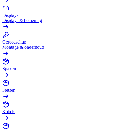
Displays
Displays & bediening
Gereedschap
Montage & onderhoud
Spaken
Fietsen
Kabels