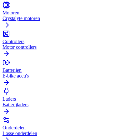
Motoren
Crystalyte motoren
Controllers
Motor controllers
Batterijen
E-bike accu's
Laders
Batterijladers
Onderdelen
Losse onderdelen