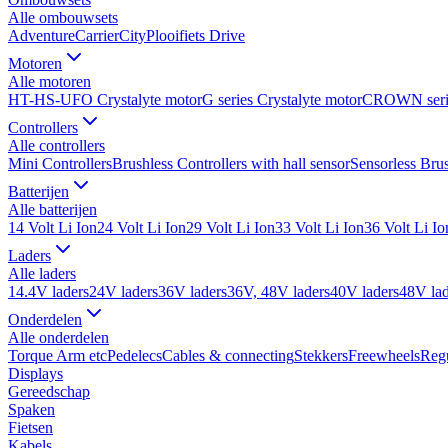
Alle
ombouwsets
Adventure
Carrier
City
Plooifiets Drive
Motoren
Alle
motoren
HT-HS-UFO Crystalyte motor
G series Crystalyte motor
CROWN seri
Controllers
Alle
controllers
Mini Controllers
Brushless Controllers with hall sensor
Sensorless Brus
Batterijen
Alle
batterijen
14 Volt Li Ion
24 Volt Li Ion
29 Volt Li Ion
33 Volt Li Ion
36 Volt Li Io
Laders
Alle
laders
14.4V laders
24V laders
36V laders
36V, 48V laders
40V laders
48V lad
Onderdelen
Alle
onderdelen
Torque Arm etc
Pedelecs
Cables & connecting
Stekkers
Freewheels
Regu
Displays
Gereedschap
Spaken
Fietsen
Kabels