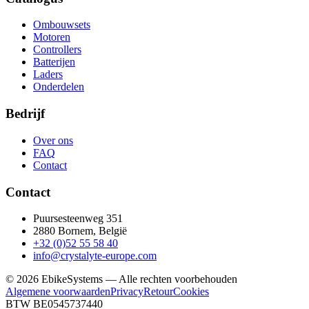
Ombouwsets
Motoren
Controllers
Batterijen
Laders
Onderdelen
Bedrijf
Over ons
FAQ
Contact
Contact
Puursesteenweg 351
2880 Bornem, België
+32 (0)52 55 58 40
info@crystalyte-europe.com
©
2026
EbikeSystems — Alle rechten voorbehouden
Algemene voorwaarden
Privacy
Retour
Cookies
BTW BE0545737440