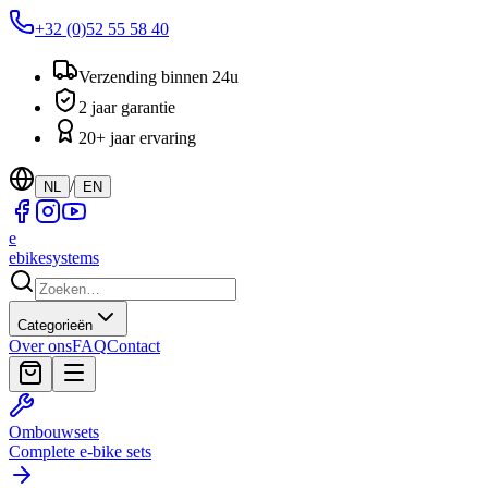
+32 (0)52 55 58 40
Verzending binnen 24u
2 jaar garantie
20+ jaar ervaring
/
NL
EN
e
ebike
systems
Categorieën
Over ons
FAQ
Contact
Ombouwsets
Complete e-bike sets