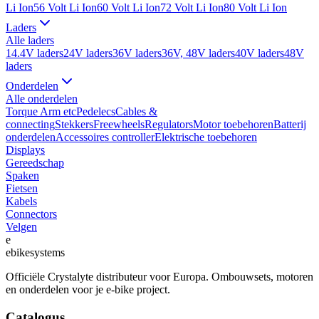
Li Ion
56 Volt Li Ion
60 Volt Li Ion
72 Volt Li Ion
80 Volt Li Ion
Laders
Alle
laders
14.4V laders
24V laders
36V laders
36V, 48V laders
40V laders
48V
laders
Onderdelen
Alle
onderdelen
Torque Arm etc
Pedelecs
Cables &
connecting
Stekkers
Freewheels
Regulators
Motor toebehoren
Batterij
onderdelen
Accessoires controller
Elektrische toebehoren
Displays
Gereedschap
Spaken
Fietsen
Kabels
Connectors
Velgen
e
ebike
systems
Officiële Crystalyte distributeur voor Europa. Ombouwsets, motoren
en onderdelen voor je e-bike project.
Catalogus