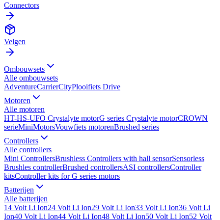
Connectors
Velgen
Ombouwsets
Alle
ombouwsets
Adventure
Carrier
City
Plooifiets Drive
Motoren
Alle
motoren
HT-HS-UFO Crystalyte motor
G series Crystalyte motor
CROWN
serie
MiniMotors
Vouwfiets motoren
Brushed series
Controllers
Alle
controllers
Mini Controllers
Brushless Controllers with hall sensor
Sensorless
Brushles controller
Brushed controllers
ASI controllers
Controller
kits
Controller kits for G series motors
Batterijen
Alle
batterijen
14 Volt Li Ion
24 Volt Li Ion
29 Volt Li Ion
33 Volt Li Ion
36 Volt Li
Ion
40 Volt Li Ion
44 Volt Li Ion
48 Volt Li Ion
50 Volt Li Ion
52 Volt