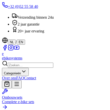
+32 (0)52 55 58 40
Verzending binnen 24u
2 jaar garantie
20+ jaar ervaring
/
NL
EN
e
ebike
systems
Categorieën
Over ons
FAQ
Contact
Ombouwsets
Complete e-bike sets