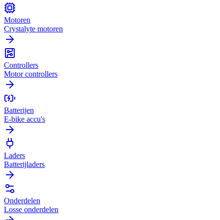
Motoren
Crystalyte motoren
Controllers
Motor controllers
Batterijen
E-bike accu's
Laders
Batterijladers
Onderdelen
Losse onderdelen