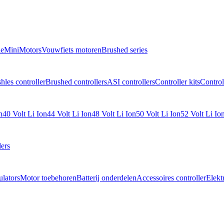
e
MiniMotors
Vouwfiets motoren
Brushed series
hles controller
Brushed controllers
ASI controllers
Controller kits
Control
n
40 Volt Li Ion
44 Volt Li Ion
48 Volt Li Ion
50 Volt Li Ion
52 Volt Li Io
ers
lators
Motor toebehoren
Batterij onderdelen
Accessoires controller
Elekt