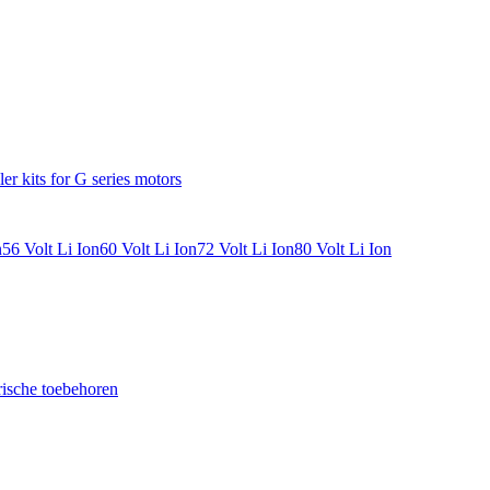
ler kits for G series motors
n
56 Volt Li Ion
60 Volt Li Ion
72 Volt Li Ion
80 Volt Li Ion
rische toebehoren