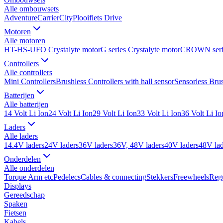
Alle
ombouwsets
Adventure
Carrier
City
Plooifiets Drive
Motoren
Alle
motoren
HT-HS-UFO Crystalyte motor
G series Crystalyte motor
CROWN seri
Controllers
Alle
controllers
Mini Controllers
Brushless Controllers with hall sensor
Sensorless Brus
Batterijen
Alle
batterijen
14 Volt Li Ion
24 Volt Li Ion
29 Volt Li Ion
33 Volt Li Ion
36 Volt Li Io
Laders
Alle
laders
14.4V laders
24V laders
36V laders
36V, 48V laders
40V laders
48V lad
Onderdelen
Alle
onderdelen
Torque Arm etc
Pedelecs
Cables & connecting
Stekkers
Freewheels
Regu
Displays
Gereedschap
Spaken
Fietsen
Kabels