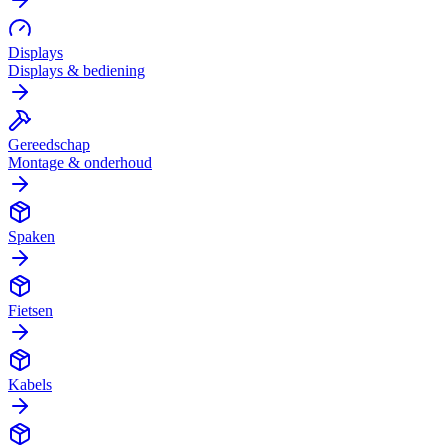
Displays
Displays & bediening
Gereedschap
Montage & onderhoud
Spaken
Fietsen
Kabels